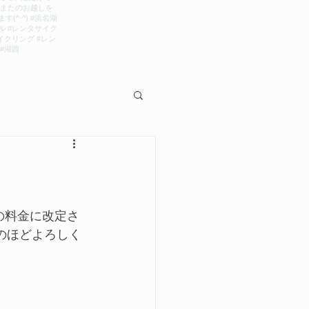
）
の料金に改定さ
のほどよろしく