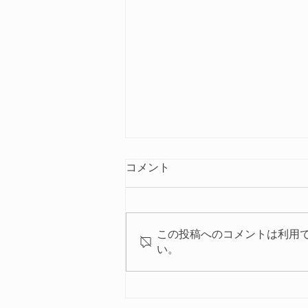
料金改定のお知らせ
コメント
平素よりはまなこサイクルをご愛
顧いただきまして誠にありがとう
ございます。当店ではお客様に気
この投稿へのコメントは利用
軽に安心してご利用いただけるレ
い。
ンタサイクルを提供できるよう、
企業努力にて価格維持に努めてま
いりました。しかしながら、物価
高騰、自転車部品、自転車本体の